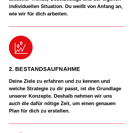
individuellen Situation. Du weißt von Anfang an,
wie wir für dich arbeiten.
17.
F
inancial st
r
a
t
egy
2. BESTANDSAUFNAHME
Deine Ziele zu erfahren und zu kennen und
welche Strategie zu dir passt, ist die Grundlage
unserer Konzepte. Deshalb nehmen wir uns
auch die dafür nötige Zeit, um einen genauen
Plan für dich zu erstellen.