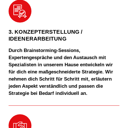
18.
T
r
anspa
r
en
c
y (of the
c
ompa
n
y)
3. KONZEPTERSTELLUNG /
IDEENERARBEITUNG
Durch Brainstorming-Sessions,
Expertengespräche und den Austausch mit
Spezialisten in unserem Hause entwickeln wir
für dich eine maßgeschneiderte Strategie. Wir
nehmen dich Schritt für Schritt mit, erläutern
jeden Aspekt verständlich und passen die
Strategie bei Bedarf individuell an.