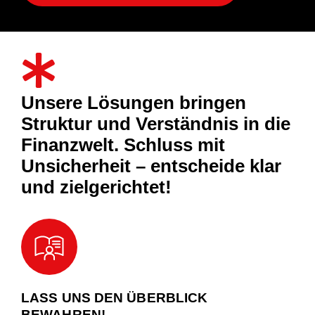
Unsere Lösungen bringen
Struktur und Verständnis in die
Finanzwelt. Schluss mit
Unsicherheit – entscheide klar
und zielgerichtet!
05.
S
el
f
educ
a
tion /
o
wn
r
esea
r
ch
LASS UNS DEN ÜBERBLICK
BEWAHREN!