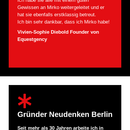
Ich habe sie alle mit einem guten
Ich ha
 er
Gewissen an Mirko weitergeleitet und er
Gewiss
hat sie ebenfalls erstklassig betreut.
hat sie
 habe!
Ich bin sehr dankbar, dass ich Mirko habe!
Ich bi
n
Vivien-Sophie Diebold Founder von
Vivie
Equestgency
Eques
Gründer Neudenken Berlin
Seit mehr als 30 Jahren arbeite ich in