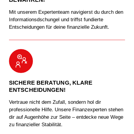
Mit unserem Expertenteam navigierst du durch den
Informationsdschungel und triffst fundierte
Entscheidungen für deine finanzielle Zukunft.
04. Lis
t
en
t
o the w
r
ong people
SICHERE BERATUNG, KLARE
ENTSCHEIDUNGEN!
Vertraue nicht dem Zufall, sondern hol dir
professionelle Hilfe. Unsere Finanzexperten stehen
dir auf Augenhöhe zur Seite – entdecke neue Wege
zu finanzieller Stabilität.