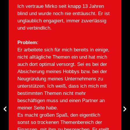
ren
Ich vertraue Mirko seit knapp 13 Jahren
Ich ve
Er ist
blind und wurde noch nie enttäuscht. Er ist
blind 
ssig
unglaublich engagiert, immer zuverlässig
unglau
und verbindlich.
und ve
Problem:
Probl
inige,
Er arbeitete sich für mich bereits in einige,
Er arbe
 mich
nicht alltägliche Themen ein und hat mich
nicht 
i der
auch dort optimal versorgt. Sei es bei der
auch d
 der
Absicherung meines Hobbys bzw. bei der
Absich
zu
Neugründung meines Unternehmens zu
Neugr
 mit
unterstützen. Ich weiß, dass ich mich mit
unters
bestimmten Themen nicht mehr
besti
 an
beschäftigen muss und einen Partner an
beschä
meiner Seite habe.
meiner
h
Es macht großen Spaß, den eigentlich
Es mac
er
sonst so trockenen Themenbereich der
sonst 
stellt
Finanzen, mit ihm zu besprechen. Er stellt
Finanz