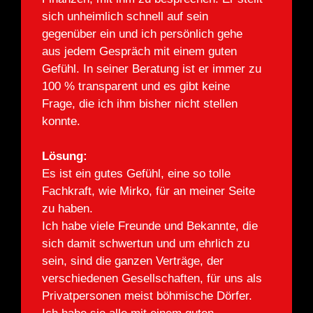
sich unheimlich schnell auf sein
sich u
he
gegenüber ein und ich persönlich gehe
gegenü
n
aus jedem Gespräch mit einem guten
aus je
er zu
Gefühl. In seiner Beratung ist er immer zu
Gefühl
100 % transparent und es gibt keine
100 % 
n
Frage, die ich ihm bisher nicht stellen
Frage,
konnte.
konnte
Lösung:
Lösun
Es ist ein gutes Gefühl, eine so tolle
Es ist 
eite
Fachkraft, wie Mirko, für an meiner Seite
Fachkr
zu haben.
zu hab
, die
Ich habe viele Freunde und Bekannte, die
Ich ha
 zu
sich damit schwertun und um ehrlich zu
sich d
sein, sind die ganzen Verträge, der
sein, 
s als
verschiedenen Gesellschaften, für uns als
versch
er.
Privatpersonen meist böhmische Dörfer.
Privat